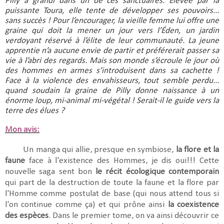
Pilly a grandi dans un de ces sanctuaires. Élevée par la 
puissante Toura, elle tente de développer ses pouvoirs... 
sans succès ! Pour l’encourager, la vieille femme lui offre une 
graine qui doit la mener un jour vers l’Éden, un jardin 
verdoyant réservé à l’élite de leur communauté. La jeune 
apprentie n’a aucune envie de partir et préférerait passer sa 
vie à l’abri des regards. Mais son monde s’écroule le jour où 
des hommes en armes s’introduisent dans sa cachette ! 
Face à la violence des envahisseurs, tout semble perdu... 
quand soudain la graine de Pilly donne naissance à un 
énorme loup, mi-animal mi-végétal ! Serait-il le guide vers la 
terre des élues ?
Mon avis:
Un manga qui allie, presque en symbiose,
la flore et la
faune
face à l'existence des Hommes, je dis oui!!! Cette
nouvelle saga sent bon
le récit écologique
contemporain
qui part de la destruction de toute la faune et la flore par
l'Homme comme postulat de base (qui nous attend tous si
l'on continue comme ça) et qui prône ainsi
la coexistence
des espèces
. Dans le premier tome, on va ainsi découvrir ce