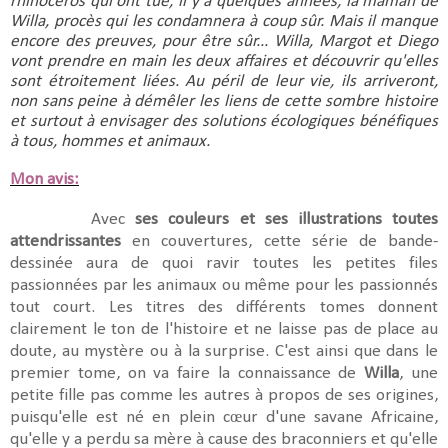
rhinocéros qui ont tué, il y a quelques années, la maman de 
Willa, procès qui les condamnera à coup sûr. Mais il manque 
encore des preuves, pour être sûr... Willa, Margot et Diego 
vont prendre en main les deux affaires et découvrir qu'elles 
sont étroitement liées. Au péril de leur vie, ils arriveront, 
non sans peine à démêler les liens de cette sombre histoire 
et surtout à envisager des solutions écologiques bénéfiques 
à tous, hommes et animaux.
Mon avis:
Avec
ses couleurs et ses illustrations toutes
attendrissantes
en couvertures, cette série de bande-
dessinée aura de quoi ravir toutes les petites files
passionnées par les animaux ou même pour les passionnés
tout court. Les titres des différents tomes donnent
clairement le ton de l'histoire et ne laisse pas de place au
doute, au mystère ou à la surprise. C'est ainsi que dans le
premier tome, on va faire la connaissance de
Willa
, une
petite fille pas comme les autres à propos de ses origines,
puisqu'elle est né en plein cœur d'une savane Africaine,
qu'elle y a perdu sa mère à cause des braconniers et qu'elle