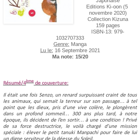
Japonaise
Editions Ki-oon (5 
novembre 2020)
Collection Kizuna
159 pages
ISBN-13:‎ 979-
1032707333
Genre:
 Manga
Lu le:
 16 Septembre 2021
Ma note: 15/20
ème
Résumé/4
de couverture:
Il était une fois Senzo, un renard surpuissant craint de tous 
les animaux, qui semait la terreur sur son passage… à tel 
point que les dieux, pris d'une vive colère, le plongèrent 
dans un profond sommeil… 300 ans plus tard, à notre 
époque, ils décident de l’en sortir… à une condition ! Privé 
de sa force destructrice, le voilà chargé d’une mission 
spéciale : élever le petit tanuki Manpachi pour faire de lui 
un digne serviteur de la déesse du Soleil.