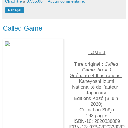
ChatPitre
à
07:35:00
Aucun commentaire:
Partager
Called Game
TOME 1
Titre original :
 Called 
Game, book 1
Scénario et Illustrations:
Kaneyoshi Izumi
Nationalité de l’auteur:
Japonaise
Editions Kazé (3 juin 
2020)
Collection Shôjo
192 pages
ISBN-10:‎ 2820338089
ISBN-13: ‎978-2820338082