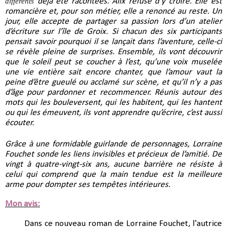
différents
déjà été racontées. Alix refuse d’y croire. Elle est
romancière et, pour son métier, elle a renoncé au reste. Un
jour, elle accepte de partager sa passion lors d’un atelier
d’écriture sur l’île de Groix. Si chacun des six participants
pensait savoir pourquoi il se lançait dans l’aventure, celle-ci
se révèle pleine de surprises. Ensemble, ils vont découvrir
que le soleil peut se coucher à l’est, qu’une voix muselée
une vie entière sait encore chanter, que l’amour vaut la
peine d’être gueulé ou acclamé sur scène, et qu’il n’y a pas
d’âge pour pardonner et recommencer. Réunis autour des
mots qui les bouleversent, qui les habitent, qui les hantent
ou qui les émeuvent, ils vont apprendre qu’écrire, c’est aussi
écouter.
Grâce à une formidable guirlande de personnages, Lorraine
Fouchet sonde les liens invisibles et précieux de l’amitié. De
vingt à quatre-vingt-six ans, aucune barrière ne résiste à
celui qui comprend que la main tendue est la meilleure
arme pour dompter ses tempêtes intérieures.
Mon avis:
Dans ce nouveau roman de Lorraine Fouchet, l'autrice