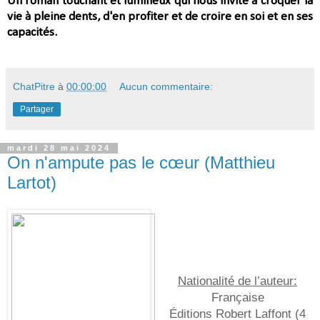
U
n roman touchant et lumineux qui nous invite à croquer la
vie à pleine dents, d'en profiter et de croire en soi et en ses
capacités.
ChatPitre
à
00:00:00
Aucun commentaire:
Partager
mardi 28 mai 2024
On n'ampute pas le cœur (Matthieu
Lartot)
Nationalité de l’auteur:
Française
Éditions Robert Laffont (
4