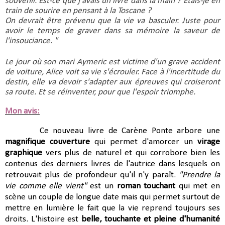
souvenir. Est-ce que j'avais un livre dans la main ? Étais-je en 
train de sourire en pensant à la Toscane ?
On devrait être prévenu que la vie va basculer. Juste pour 
avoir le temps de graver dans sa mémoire la saveur de 
l'insouciance. "
Le jour où son mari Aymeric est victime d'un grave accident 
de voiture, Alice voit sa vie s'écrouler. Face à l'incertitude du 
destin, elle va devoir s'adapter aux épreuves qui croiseront 
sa route. Et se réinventer, pour que l'espoir triomphe.
Mon avis:
Ce nouveau livre de Carène Ponte arbore une
magnifique couverture
qui permet d'amorcer un
virage
graphique
vers plus de naturel et qui corrobore bien les
contenus des derniers livres de l'autrice dans lesquels on
retrouvait plus de profondeur qu'il n'y paraît.
"Prendre la
vie comme elle vient"
est un
roman touchant
qui met en
scène un couple de longue date mais qui permet surtout de
mettre en lumière le fait que la vie reprend toujours ses
droits. L'histoire est
belle, touchante et pleine d'humanité