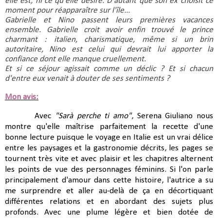
elle est, ni ce qu'elle désire. D'autant que son ex choisit ce 
moment pour réapparaître sur l'île...
Gabrielle et Nino passent leurs premières vacances 
ensemble. Gabrielle croit avoir enfin trouvé le prince 
charmant : italien, charismatique, même si un brin 
autoritaire, Nino est celui qui devrait lui apporter la 
confiance dont elle manque cruellement.
Et si ce séjour agissait comme un déclic ? Et si chacun 
d'entre eux venait à douter de ses sentiments ?
Mon avis:
Avec
"Sarà perche ti amo"
, Serena Giuliano nous
montre qu'elle maîtrise parfaitement la recette d'une
bonne lecture puisque le voyage en Italie est un vrai délice
entre les paysages et la gastronomie décrits, les pages se
tournent très vite et avec plaisir et les chapitres alternent
les points de vue des personnages féminins. Si l'on parle
principalement d'amour dans cette histoire, l'autrice a su
me surprendre et aller au-delà de ça en décortiquant
différentes relations et en abordant des sujets plus
profonds. Avec une plume légère et bien dotée de