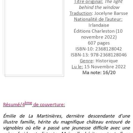
Titre original:
The light 
behind the window
Traduction
: Jocelyne Barsse
Nationalité de l’auteur:
Irlandaise
Éditions Charleston (10 
novembre 2022)
607 pages
ISBN-10:‎ 2368128042
ISBN-13:‎ 978-2368128046
Genre
: Historique
Lu le:
 15 Novembre 2022
Ma note: 16/20
ème
Résumé/4
de couverture:
Émilie de La Martinières, dernière descendante d'une 
illustre famille, hérite du magnifique château entouré de 
vignobles où elle a passé une jeunesse difficile avec une 