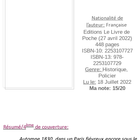
Nationalité de
l’auteur:
Française
Editions Le Livre de 
Poche (27 avril 2022)
448 pages
ISBN-10:‎ 2253107727
ISBN-13:‎ 978-
2253107729
Genre: 
Historique, 
Policier
Lu le:
 18 Juillet 2022
Ma note: 15/20
ème
Résumé/4
de couverture:
Automne 1830, dans un Paris fiévreux encore sous le 