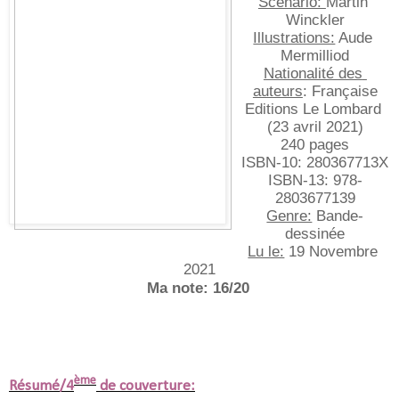
Scénario: 
Martin 
Winckler
Illustrations:
 Aude 
Mermilliod
Nationalité des 
auteurs
: Française
Editions Le Lombard 
(23 avril 2021)
240 pages
ISBN-10:‎ 280367713X
ISBN-13:‎ 978-
2803677139
Genre:
 Bande-
dessinée
Lu le:
 19 Novembre 
2021
Ma note: 16/20
ème
Résumé/4
de couverture: