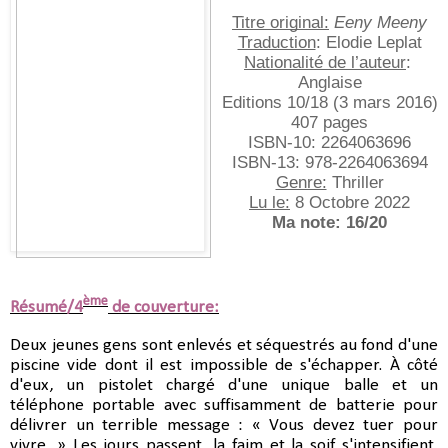
Titre original:
Eeny Meeny
Traduction
: Elodie Leplat
Nationalité de l’auteur
: 
Anglaise
Editions 10/18 (3 mars 2016)
407 pages
ISBN-10:‎ 2264063696
ISBN-13:‎ 978-2264063694
Genre:
 Thriller
Lu le:
 8 Octobre 2022
Ma note: 16/20
ème
Résumé/4
de couverture:
Deux jeunes gens sont enlevés et séquestrés au fond d'une 
piscine vide dont il est impossible de s'échapper. À côté 
d'eux, un pistolet chargé d'une unique balle et un 
téléphone portable avec suffisamment de batterie pour 
délivrer un terrible message : « Vous devez tuer pour 
vivre. » Les jours passent, la faim et la soif s'intensifient, 