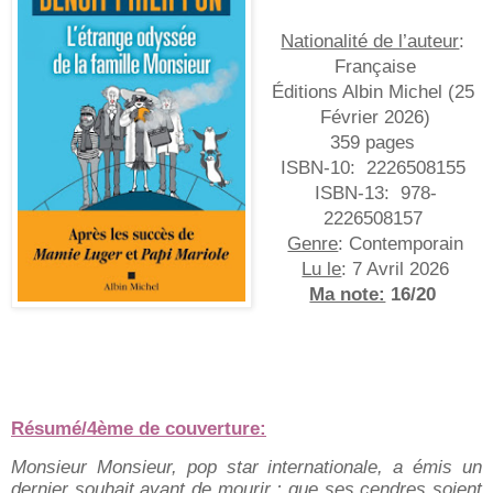
Nationalité de l’auteur
: 
Française
Éditions Albin Michel (25 
Février 2026)
359 pages
ISBN-10:
 ‎ 
2226508155
ISBN-13:
 ‎ 
978-
2226508157
Genre
: Contemporain
Lu le
: 7 Avril 2026
Ma note:
 16/20
Résumé/4ème de couverture:
Monsieur Monsieur, pop star internationale, a émis un
dernier souhait avant de mourir : que ses cendres soient