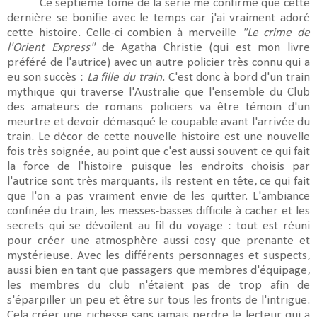
Ce septième tome de la série me confirme que cette
dernière se bonifie avec le temps car j'ai vraiment adoré
cette histoire. Celle-ci combien à merveille
"Le crime de
l'Orient Express"
de Agatha Christie (qui est mon livre
préféré de l'autrice) avec un autre policier très connu qui a
eu son succès :
La fille du train
. C'est donc à bord d'un train
mythique qui traverse l'Australie que l'ensemble du Club
des amateurs de romans policiers va être témoin d'un
meurtre et devoir démasqué le coupable avant l'arrivée du
train. Le décor de cette nouvelle histoire est une nouvelle
fois très soignée, au point que c'est aussi souvent ce qui fait
la force de l'histoire puisque les endroits choisis par
l'autrice sont très marquants, ils restent en tête, ce qui fait
que l'on a pas vraiment envie de les quitter. L'ambiance
confinée du train, les messes-basses difficile à cacher et les
secrets qui se dévoilent au fil du voyage : tout est réuni
pour créer une atmosphère aussi cosy que prenante et
mystérieuse. Avec les différents personnages et suspects,
aussi bien en tant que passagers que membres d'équipage,
les membres du club n'étaient pas de trop afin de
s'éparpiller un peu et être sur tous les fronts de l'intrigue.
Cela créer une richesse sans jamais perdre le lecteur qui a