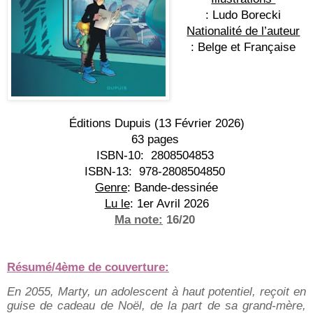
: Ludo Borecki
Nationalité de l’auteur
: Belge et Française
Éditions Dupuis (13 Février 2026)
63 pages
ISBN-10:
 ‎ 2808504853
ISBN-13:
 ‎ 978-2808504850
Genre
: Bande-dessinée
Lu le
: 1er Avril 2026
Ma note:
 16/20 
Résumé/4ème de couverture:
En 2055, Marty, un adolescent à haut potentiel, reçoit en
guise de cadeau de Noël, de la part de sa grand-mère,