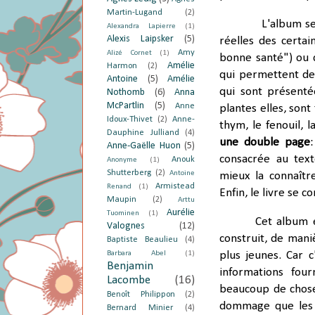
Martin-Lugand
(2)
L'album s
Alexandra Lapierre
(1)
Alexis Laipsker
(5)
réelles des certa
Amy
Alizé Cornet
(1)
bonne santé") ou 
Amélie
Harmon
(2)
qui permettent de 
Antoine
(5)
Amélie
qui sont présenté
Nothomb
(6)
Anna
McPartlin
(5)
Anne
plantes elles, sont
Idoux-Thivet
(2)
Anne-
thym, le fenouil, l
Dauphine Julliand
(4)
une double page
Anne-Gaëlle Huon
(5)
consacrée au tex
Anouk
Anonyme
(1)
Shutterberg
(2)
Antoine
mieux la connaître
Armistead
Renand
(1)
Enfin, le livre se c
Maupin
(2)
Arttu
Aurélie
Tuominen
(1)
Cet album 
Valognes
(12)
construit, de man
Baptiste Beaulieu
(4)
Barbara Abel
(1)
plus jeunes. Car 
Benjamin
informations fou
Lacombe
(16)
beaucoup de choses
Benoît Philippon
(2)
dommage que les p
Bernard Minier
(4)