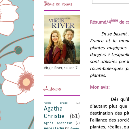
Série en cours
ème
Résumé/4
de c
En se basant 
France et le mond
plantes magiques.
dangers ? Lesquell
sont utilisées par 
Virgin River, saison 7
rocambolesques p
plantes.
Auteurs
Mon avis:
Dés qu'i
Adèle Bréau
(1)
d'autant plus qu
Agatha
destination des p
Christie
(61)
l'alliance des sorc
Agnès Abécassis
(2)
plantes, réelles, q
Agnès Ledig
(9)
Agnès