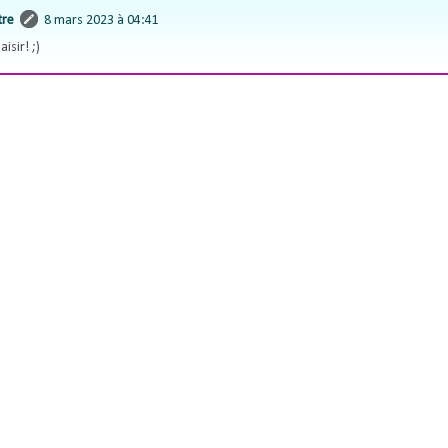
tre
8 mars 2023 à 04:41
aisir! ;)