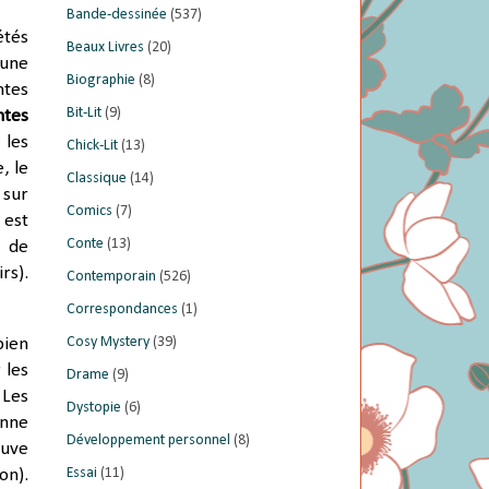
Bande-dessinée
(537)
étés
Beaux Livres
(20)
 une
Biographie
(8)
ntes
Bit-Lit
(9)
ntes
 les
Chick-Lit
(13)
, le
Classique
(14)
 sur
Comics
(7)
 est
Conte
(13)
t de
rs).
Contemporain
(526)
Correspondances
(1)
Cosy Mystery
(39)
bien
 les
Drame
(9)
 Les
Dystopie
(6)
enne
Développement personnel
(8)
ouve
Essai
(11)
on).