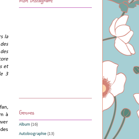
s la
 des
 des
core
s et
de 3
fan,
Genres
um à
uver
Album
(16)
 des
Autobiographie
(13)