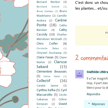
Bernard Werber
(4)
C'est donc un chou
Bernhard Schlink
(1)
les plantes... et/ou
Bruno
Bruno Combes
(1)
Madelaine
(2)
Camille
Carène
Andrea
(2)
Ponte
(18)
Cathy
Cathy
Bonidan
(4)
P
Cassidy
(10)
Charlye
Ménétrier McGrath
(3)
Chris Colfer
(6)
Christelle Dabos
(1)
Chrystel Duchamp
(3)
2 commentai
Claire Favan
(5)
Claire
Clarisse
Norton
(3)
Sabard
(15)
Clémentine Beauvais
Mathilde Littéra
(5)
Coline Gatel
(1)
Il a l'air magnifi
Collectif
(16)
Hop, il part dan
Coralie Janne
(3)
Merci pour la d
Cynthia Kafka
(5)
Cyril
Répondre
Massarotto
(5)
Cécile
Cabanac
(2)
Céline
David
Réponses
Denjean
(2)