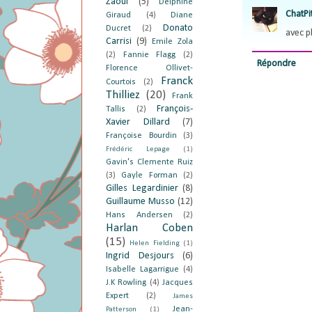
Zaoui
(5)
Delphine
ChatPi
Giraud
(4)
Diane
Donato
Ducret
(2)
avec pl
Carrisi
(9)
Emile Zola
(2)
Fannie Flagg
(2)
Répondre
Florence Ollivet-
Franck
Courtois
(2)
Thilliez
(20)
Frank
François-
Tallis
(2)
Xavier Dillard
(7)
Françoise Bourdin
(3)
Frédéric Lepage
(1)
Gavin's Clemente Ruiz
(3)
Gayle Forman
(2)
Gilles Legardinier
(8)
Guillaume Musso
(12)
Hans Andersen
(2)
Harlan Coben
(15)
Helen Fielding
(1)
Ingrid Desjours
(6)
Isabelle Lagarrigue
(4)
J.K Rowling
(4)
Jacques
Expert
(2)
James
Jean-
Patterson
(1)