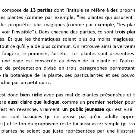
e compose de
13 parties
dont l'intitulé se réfère à des propri
ines plantes (comme par exemple, "les plantes qui assurent
des propriétés plus magiques (comme par exemple, "les pla
voir l'invisible"). Dans chacune des parties, ce sont
trois pla
es. Et que les thématiques soient plus ou moins magiques,
 tout ce qu'il y a de plus commun. On retrouve ainsi la verveine
a fougère, le pommier, l'ail etc... Les plantes sont présentées
: une page est consacrée au dessin de la plante et l'autre
te de présentation divisé en trois paragraphes permettan
 (la botanique de la plante, ses particularités et ses pouvoi
onclue par un petit quizz.
est donc
bien riche
avec pas mal de plantes présentées et 
ière
aussi claire que ludique
, comme un premier herbier pour
c'est en revanche, vraiment
un public jeunesse
qui est visé.
rnies sont basiques (je ne pense pas qu'un adulte appr
) et le ton du graphisme reste lui aussi assez simple (je tr
lantes ne soient que juste représentées par une illustrati