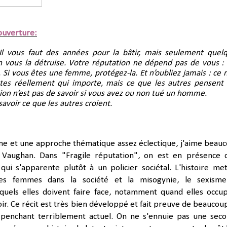
ouverture:
Il vous faut des années pour la bâtir, mais seulement quelq
 vous la détruise. Votre réputation ne dépend pas de vous : e
Si vous êtes une femme, protégez-la. Et n’oubliez jamais : ce n’
tes réellement qui importe, mais ce que les autres pensent 
ion n’est pas de savoir si vous avez ou non tué un homme.
savoir ce que les autres croient.
e et une approche thématique assez éclectique, j'aime beau
 Vaughan. Dans "Fragile réputation", on est en présence 
t qui s'apparente plutôt à un policier sociétal. L'histoire me
es femmes dans la société et la misogynie, le sexism
quels elles doivent faire face, notamment quand elles occu
ir. Ce récit est très bien développé et fait preuve de beaucou
 penchant terriblement actuel. On ne s'ennuie pas une sec