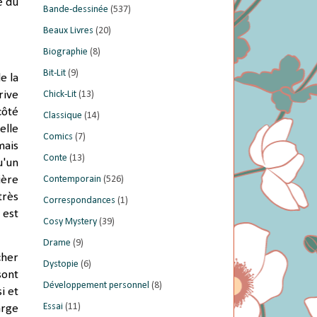
é du
Bande-dessinée
(537)
Beaux Livres
(20)
Biographie
(8)
Bit-Lit
(9)
e la
Chick-Lit
(13)
rive
côté
Classique
(14)
elle
Comics
(7)
mais
Conte
(13)
u'un
Contemporain
(526)
ière
très
Correspondances
(1)
 est
Cosy Mystery
(39)
Drame
(9)
cher
Dystopie
(6)
sont
Développement personnel
(8)
i et
Essai
(11)
arge