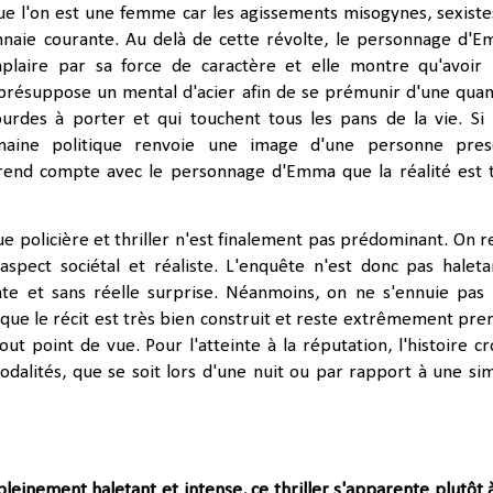
ue l'on est une femme car les agissements misogynes, sexiste
naie courante. Au delà de cette révolte, le personnage d'
plaire par sa force de caractère et elle montre qu'avoir
 présuppose un mental d'acier afin de se prémunir d'une quan
ourdes à porter et qui touchent tous les pans de la vie. Si
aine politique renvoie une image d'une personne pres
rend compte avec le personnage d'Emma que la réalité est 
ue policière et thriller n'est finalement pas prédominant. On r
aspect sociétal et réaliste. L'enquête n'est donc pas haleta
ante et sans réelle surprise. Néanmoins, on ne s'ennuie pas
que le récit est très bien construit et reste extrêmement pre
out point de vue. Pour l'atteinte à la réputation, l'histoire cr
modalités, que se soit lors d'une nuit ou par rapport à une si
pleinement haletant et intense, ce thriller s'apparente plutôt 