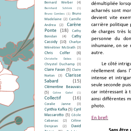
Bernard Werber
(4)
démultipliée lorsq
Bernhard Schlink
(1)
acharnés sont mon
Bruno
Bruno Combes
(1)
devient vite exem
Madelaine
(2)
Camille
Carène
carrière politique
Andrea
(2)
Ponte
(18)
Cathy
de charges très l
Cathy
Bonidan
(4)
personne du dom
Cassidy
(10)
Charlye
inhumaine, on se 
Ménétrier McGrath
(3)
autre.
Chris Colfer
(6)
Christelle Dabos
(1)
Le côté intrig
Chrystel Duchamp
(3)
Claire Favan
(5)
Claire
réellement dans l'
Clarisse
Norton
(3)
intense et intrig
Sabard
(15)
seule seconde puis
Clémentine Beauvais
car intéressant à t
(5)
Coline Gatel
(1)
Collectif
(16)
ainsi différentes 
Coralie Janne
(3)
photo.
Cynthia Kafka
(5)
Cyril
Massarotto
(5)
Cécile
En bref:
Cabanac
(2)
Céline
David
Denjean
(2)
Sans être 