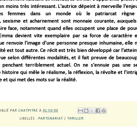
non moins très intéressant. L'autrice dépeint à merveille l'enje
des femmes dans un monde où le patriarcat règne
, sexisme et acharnement sont monnaie courante, auxquels
ire face, notamment quand elles occupent une place de pouv
Emma devient vite exemplaire par sa force de caractère e
ue renvoie l'image d'une personne presque inhumaine, elle 
ité est tout autre.
Ce récit est très bien développé car l'attein
vue selon différentes modalités, et il fait preuve de beaucou
n penchant terriblement actuel. On ne s'ennuie pas une s
histoire qui mêle le réalisme, la réflexion, la révolte et l'intri
le et qui met des mots sur la réalité.
UBLIÉ PAR
CHATPITRE
À
01:50:00
LIBELLÉS :
PARTENARIAT
/
THRILLER