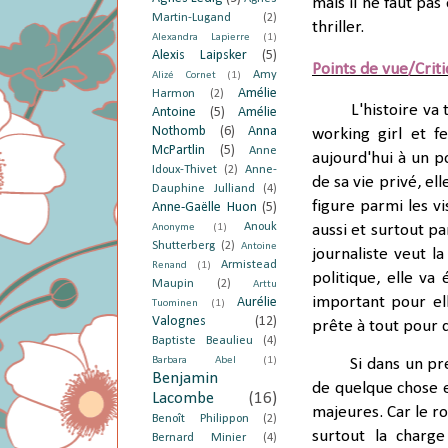
mais il ne faut pa
Martin-Lugand
(2)
thriller.
Alexandra Lapierre
(1)
Alexis Laipsker
(5)
Points de vue/Crit
Amy
Alizé Cornet
(1)
Amélie
Harmon
(2)
L'histoire va
Antoine
(5)
Amélie
Nothomb
(6)
Anna
working girl et f
McPartlin
(5)
Anne
aujourd'hui à un p
Idoux-Thivet
(2)
Anne-
de sa vie privé, el
Dauphine Julliand
(4)
figure parmi les v
Anne-Gaëlle Huon
(5)
Anouk
Anonyme
(1)
aussi et surtout p
Shutterberg
(2)
Antoine
journaliste veut la
Armistead
Renand
(1)
politique, elle va
Maupin
(2)
Arttu
important pour ell
Aurélie
Tuominen
(1)
Valognes
(12)
prête à tout pour 
Baptiste Beaulieu
(4)
Barbara Abel
(1)
Si
dans un pr
Benjamin
de quelque chose e
Lacombe
(16)
majeures. Car le ro
Benoît Philippon
(2)
surtout la charg
Bernard Minier
(4)