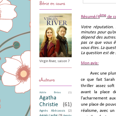
Série en cours
ème
Résumé/4
de c
Votre réputation. 
minutes pour qu’on
dépend des autres. 
pas ce que vous ê
vous êtes. La quest
La question est de 
Virgin River, saison 7
Mon avis:
Avec une plum
Auteurs
ce que fait Sarah
thriller assez sof
avant la place d
Adèle Bréau
(1)
Agatha
l'acharnement aux
Christie
(61)
une place de pouvo
réalisme, avec un
Agnès Abécassis
(2)
Agnès Ledig
(9)
Agnès