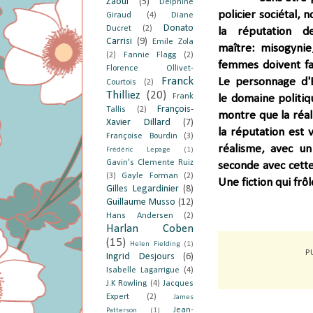
Zaoui
(5)
Delphine
policier sociétal, 
Giraud
(4)
Diane
Donato
Ducret
(2)
la réputation 
Carrisi
(9)
Emile Zola
maître:
misogynie
(2)
Fannie Flagg
(2)
femmes doivent fa
Florence Ollivet-
Franck
L
e personnage d'
Courtois
(2)
Thilliez
(20)
Frank
le
domaine politiq
François-
Tallis
(2)
montre que la réal
Xavier Dillard
(7)
la réputation est 
Françoise Bourdin
(3)
réalisme, avec u
Frédéric Lepage
(1)
Gavin's Clemente Ruiz
seconde
avec cette 
(3)
Gayle Forman
(2)
Une fiction qui frô
Gilles Legardinier
(8)
Guillaume Musso
(12)
Hans Andersen
(2)
Harlan Coben
(15)
Helen Fielding
(1)
P
Ingrid Desjours
(6)
Isabelle Lagarrigue
(4)
J.K Rowling
(4)
Jacques
Expert
(2)
James
Jean-
Patterson
(1)