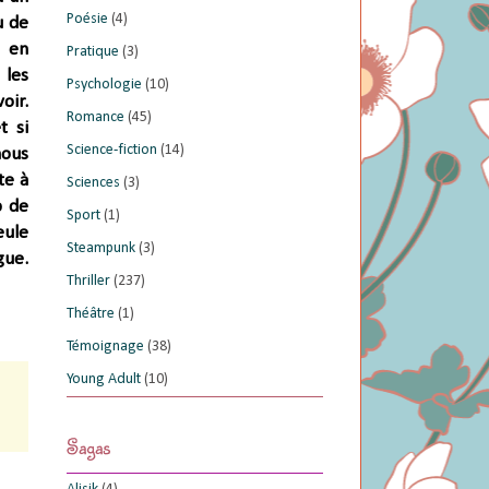
Poésie
(4)
u de
 en
Pratique
(3)
 les
Psychologie
(10)
oir.
Romance
(45)
t si
Science-fiction
(14)
nous
te à
Sciences
(3)
p de
Sport
(1)
eule
Steampunk
(3)
gue.
Thriller
(237)
Théâtre
(1)
Témoignage
(38)
Young Adult
(10)
Sagas