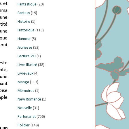
s et
Fantastique
(20)
Emma
Fantasy
(19)
 une
Histoire
(1)
tité
Historique
(113)
 une
que
Humour
(5)
tout
Jeunesse
(93)
Lecture VO
(1)
este
Livre Illustré
(38)
nte,
Livre-Jeux
(4)
 une
Manga
(113)
nant
oise
Mémoires
(1)
mple
New Romance
(1)
Nouvelle
(31)
Partenariat
(756)
Policier
(148)
à un