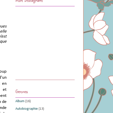
ues 
lle 
est 
que 
coup
d'un
t en
e et
Genres
pent
Album
(16)
p de
onde
Autobiographie
(13)