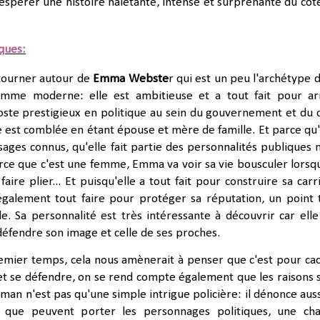
s espérer une histoire haletante, intense et surprenante du côt
iques:
 tourner autour de
Emma Webste
r qui est un peu l'archétype d
emme moderne: elle est ambitieuse et a tout fait pour ar
oste prestigieux en politique au sein du gouvernement
et du 
le est comblée en étant épouse et mère de famille. Et parce qu'
isages connus, qu'elle fait partie des personnalités publiques 
arce que c'est une femme, Emma va voir sa vie bousculer lorsq
 faire plier... Et puisqu'elle a tout fait pour construire sa carr
 également tout faire pour protéger sa réputation, un point 
e. Sa personnalité est très intéressante à découvrir car elle
défendre son image et celle de ses proches.
emier temps, cela nous amènerait à penser que c'est pour ca
t se défendre, on se rend compte également que les raisons 
man n'est pas qu'une simple intrigue policière: il dénonce auss
e que peuvent porter les personnages politiques, une ch