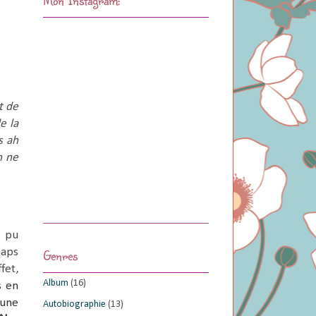
t de
e la
s ah
n ne
n pu
oaps
Genres
fet,
Album
(16)
s en
'une
Autobiographie
(13)