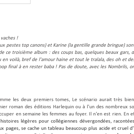
t vaches !
eux pestes top canons) et Karine (la gentille grande bringue) son
e ce troisième album : des coups bas, quelques beaux gars, d
 en voilà, bref de l'amour haine et tout le tralala, des oh et de
oop final à en rester baba ! Pas de doute, avec les Nombrils, o
omme les deux premiers tomes, Le scénario aurait très bie
nier roman des éditions Harlequin ou à l'un des nombreux s
occuper en semaine les femmes au foyer. Il n'en est rien. En ef
'histoires légères pour collégiennes dévergondées, racontée
ux pages, se cache un tableau beaucoup plus acide et cruel d