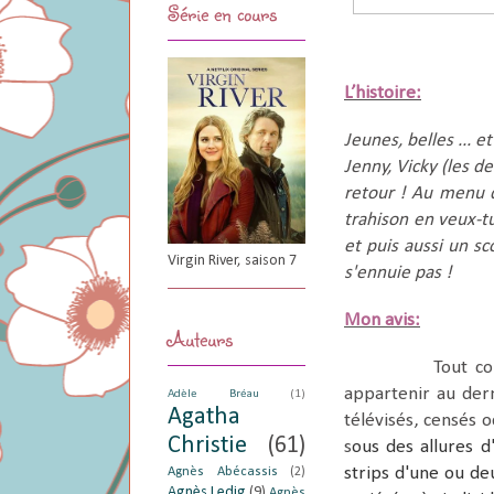
Série en cours
L’histoire:
Jeunes, belles ... e
Jenny, Vicky (les d
retour ! Au menu d
trahison en veux-tu
et puis aussi un sc
Virgin River, saison 7
s'ennuie pas !
Mon avis:
Auteurs
Tout c
appartenir au der
Adèle Bréau
(1)
Agatha
télévisés, censés 
Christie
(61)
s
ous des allures d
strips d'une ou de
Agnès Abécassis
(2)
Agnès Ledig
(9)
Agnès