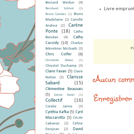
Bernard Werber
(4)
Livre emprunt
Bernhard Schlink
(1)
Bruno
Bruno Combes
(1)
Madelaine
(2)
Camille
Carène
Andrea
(2)
Ponte
(18)
Cathy
Cathy
Bonidan
(4)
Cassidy
(10)
Charlye
P
Ménétrier McGrath
(3)
Chris Colfer
(6)
Christelle Dabos
(1)
Chrystel Duchamp
(3)
Claire Favan
(5)
Claire
Aucun comm
Clarisse
Norton
(3)
Sabard
(15)
Clémentine Beauvais
Enregistrer
(5)
Coline Gatel
(1)
Collectif
(16)
Coralie Janne
(3)
Cynthia Kafka
(5)
Cyril
Massarotto
(5)
Cécile
Cabanac
(2)
Céline
David
Denjean
(2)