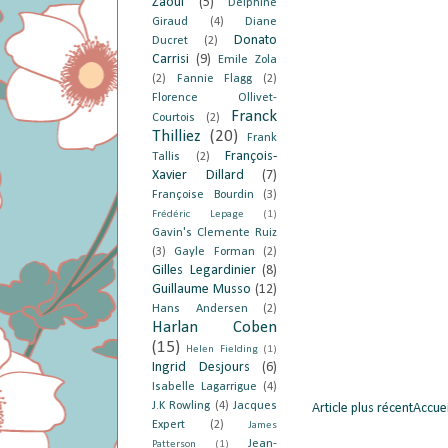
Zaoui
(5)
Delphine
Giraud
(4)
Diane
Donato
Ducret
(2)
Carrisi
(9)
Emile Zola
(2)
Fannie Flagg
(2)
Florence Ollivet-
Franck
Courtois
(2)
Thilliez
(20)
Frank
François-
Tallis
(2)
Xavier Dillard
(7)
Françoise Bourdin
(3)
Frédéric Lepage
(1)
Gavin's Clemente Ruiz
(3)
Gayle Forman
(2)
Gilles Legardinier
(8)
Guillaume Musso
(12)
Hans Andersen
(2)
Harlan Coben
(15)
Helen Fielding
(1)
Ingrid Desjours
(6)
Isabelle Lagarrigue
(4)
J.K Rowling
(4)
Jacques
Article plus récent
Accuei
Expert
(2)
James
Jean-
Patterson
(1)