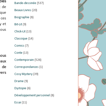
ôles
Bande-dessinée
(537)
t de
Beaux Livres
(20)
sque
Biographie
(8)
 ces
y et
Bit-Lit
(9)
nous
Chick-Lit
(13)
Classique
(14)
Comics
(7)
Conte
(13)
nous
Contemporain
(526)
aux
e de
Correspondances
(1)
vers
Cosy Mystery
(39)
Drame
(9)
Dystopie
(6)
Développement personnel
(8)
Essai
(11)