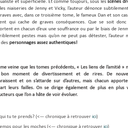
dualiste et superficielle. Et comme toujours, sous les
scènes dr
es niaiseries de Jenny et Vicky, l’auteur dénonce subtilemen
raves avec, dans ce troisième tome, le fameux Dan et son ca
nt qui cache de graves conséquences. Que se soit donc
rtent en chacun d’eux une souffrance ou par le biais de Jenn
riblement pestes mais qu’on ne peut pas détester, l’auteur 
 des
personnages assez authentiques!
me veine que les tomes précédents, « Les liens de l’amitié » 
 bon moment de divertissement et de rires. De nouve
aissent et on s’attarde sur d’autres, mais chacun apport
part leurs failles. On se dirige également de plus en plus 
ucteurs que l’on a hâte de voir évoluer.
qui tu te prends? (<— chronique à retrouver
ici
)
temps pour les moches (<— chronique à retrouver
ici
)