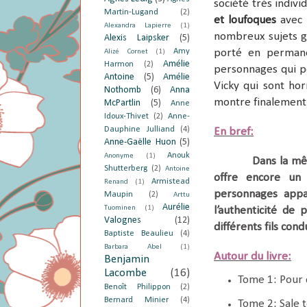
société très indivi
Martin-Lugand
(2)
et loufoques
avec l
Alexandra Lapierre
(1)
nombreux sujets g
Alexis Laipsker
(5)
Amy
porté en permane
Alizé Cornet
(1)
Amélie
Harmon
(2)
personnages qui po
Antoine
(5)
Amélie
Vicky qui sont hor
Nothomb
(6)
Anna
montre finalement
McPartlin
(5)
Anne
Idoux-Thivet
(2)
Anne-
Dauphine Julliand
(4)
En bref:
Anne-Gaëlle Huon
(5)
Anouk
Anonyme
(1)
Dans la mê
Shutterberg
(2)
Antoine
offre encore un
Armistead
Renand
(1)
personnages appar
Maupin
(2)
Arttu
Aurélie
Tuominen
(1)
l’authenticité de 
Valognes
(12)
différents fils cond
Baptiste Beaulieu
(4)
Barbara Abel
(1)
Autour du livre:
Benjamin
Lacombe
(16)
Tome 1: Pour 
Benoît Philippon
(2)
Bernard Minier
(4)
Tome 2: Sale 