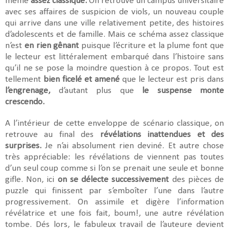
même
assez classique.
On retrouve un campus universitaire
avec ses affaires de suspicion de viols, un nouveau couple
qui arrive dans une ville relativement petite, des histoires
d’adolescents et de famille. Mais ce schéma assez classique
n’est
en rien gênant
puisque l’écriture et la plume font que
le lecteur est littéralement embarqué dans l’histoire sans
qu’il ne se pose la moindre question à ce propos. Tout est
tellement
bien ficelé et amené
que le lecteur est pris dans
l’engrenage,
d’autant plus que
le suspense monte
crescendo.
A l’intérieur de cette enveloppe de scénario classique, on
retrouve au final des
révélations inattendues et des
surprises.
Je n’ai absolument rien deviné. Et autre chose
très appréciable: les révélations de viennent pas toutes
d’un seul coup comme si l’on se prenait une seule et bonne
gifle. Non, ici
on se délecte successivement
des pièces de
puzzle qui finissent par s’emboîter l’une dans l’autre
progressivement. On assimile et digère l’information
révélatrice et une fois fait, boum!, une autre révélation
tombe. Dés lors, le fabuleux travail de l’auteure devient