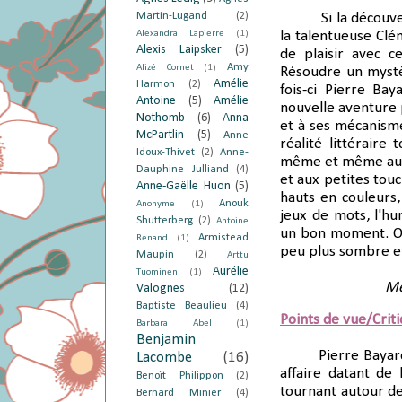
Martin-Lugand
(2)
Si la découv
Alexandra Lapierre
(1)
la talentueuse Clé
Alexis Laipsker
(5)
de plaisir avec 
Amy
Alizé Cornet
(1)
Résoudre un mystèr
Amélie
Harmon
(2)
fois-ci Pierre Ba
Antoine
(5)
Amélie
nouvelle aventure 
Nothomb
(6)
Anna
et à ses mécanisme
McPartlin
(5)
Anne
réalité littéraire
Idoux-Thivet
(2)
Anne-
même et même autou
Dauphine Julliand
(4)
et aux petites tou
Anne-Gaëlle Huon
(5)
hauts en couleurs,
Anouk
Anonyme
(1)
jeux de mots, l'hu
Shutterberg
(2)
Antoine
un bon moment. O
Armistead
Renand
(1)
peu plus sombre et
Maupin
(2)
Arttu
Aurélie
Tuominen
(1)
Me
Valognes
(12)
Baptiste Beaulieu
(4)
Points de vue/Crit
Barbara Abel
(1)
Benjamin
Pierre Bayar
Lacombe
(16)
affaire datant de
Benoît Philippon
(2)
tournant autour de
Bernard Minier
(4)