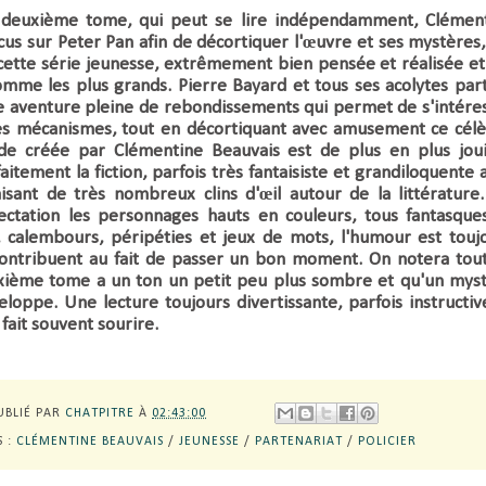
me tome, qui peut se lire indépendamment,
Clémen
cus sur Peter Pan afin de décortiquer l'œuvre et ses mystères,
 cette série jeunesse, extrêmement bien pensée et réalisée et
comme les plus grands.
Pierre Bayard et tous ses acolytes par
e aventure pleine de rebondissements qui permet de s'intére
 ses mécanismes, tout en décortiquant avec amusement ce cél
e créée par Clémentine Beauvais est de plus en plus jouis
aitement la fiction, parfois très fantaisiste et grandiloquente 
aisant de très nombreux clins d'œil autour de la littérature
ectation les personnages hauts en couleurs, tous fantasque
, calembours, péripéties et jeux de mots, l'humour est touj
ontribuent au fait de passer un bon moment. On notera tou
ième tome a un ton un petit peu plus sombre et qu'un mys
eloppe. Une lecture toujours divertissante, parfois instructiv
fait souvent sourire.
UBLIÉ PAR
CHATPITRE
À
02:43:00
S :
CLÉMENTINE BEAUVAIS
/
JEUNESSE
/
PARTENARIAT
/
POLICIER