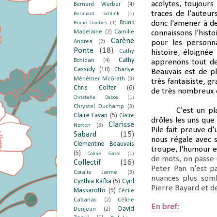
acolytes, toujours
Bernard Werber
(4)
traces de l'auteur
Bernhard Schlink
(1)
donc l'amener à de
Bruno
Bruno Combes
(1)
Madelaine
(2)
Camille
connaissons l'histo
Carène
Andrea
(2)
pour les personn
Ponte
(18)
Cathy
histoire, éloigné
Cathy
Bonidan
(4)
apprenons tout de
Cassidy
(10)
Charlye
Beauvais est de plu
Ménétrier McGrath
(3)
très fantaisiste, g
Chris Colfer
(6)
de très nombreux cl
Christelle Dabos
(1)
Chrystel Duchamp
(3)
C'est un pl
Claire Favan
(5)
Claire
drôles les uns que 
Clarisse
Norton
(3)
Pile fait preuve d'
Sabard
(15)
nous régale avec s
Clémentine Beauvais
troupe, l'humour e
(5)
Coline Gatel
(1)
de mots, on passe 
Collectif
(16)
Peter Pan n'est pa
Coralie Janne
(3)
nuances plus somb
Cynthia Kafka
(5)
Cyril
Pierre Bayard et d
Massarotto
(5)
Cécile
Cabanac
(2)
Céline
En bref:
David
Denjean
(2)