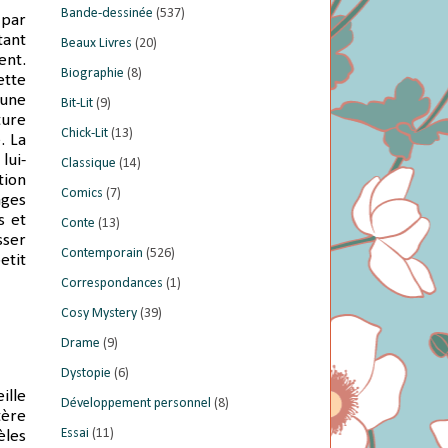
Bande-dessinée
(537)
 par
tant
Beaux Livres
(20)
ent.
Biographie
(8)
ette
 une
Bit-Lit
(9)
ture
Chick-Lit
(13)
. La
lui-
Classique
(14)
tion
Comics
(7)
ages
s et
Conte
(13)
sser
Contemporain
(526)
etit
Correspondances
(1)
Cosy Mystery
(39)
Drame
(9)
Dystopie
(6)
ille
Développement personnel
(8)
tère
Essai
(11)
èles