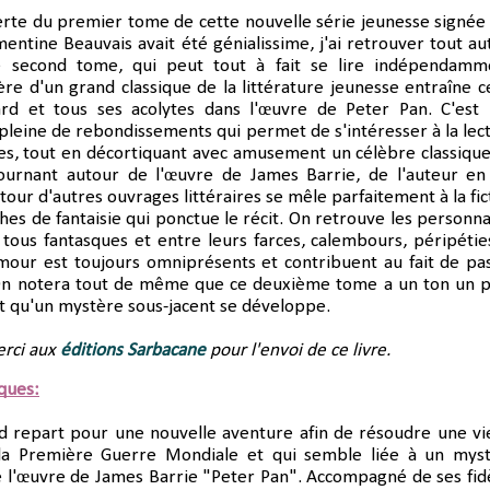
erte du premier tome de cette nouvelle série jeunesse signée
mentine Beauvais avait été génialissime, j'ai retrouver tout au
ce second tome, qui peut tout à fait se lire indépendamm
e d'un grand classique de la littérature jeunesse entraîne c
yard et tous ses acolytes dans l'œuvre de Peter Pan. C'est
pleine de rebondissements qui permet de s'intéresser à la lec
s, tout en décortiquant avec amusement un célèbre classique
 tournant autour de l'œuvre de James Barrie, de l'auteur en 
r d'autres ouvrages littéraires se mêle parfaitement à la fic
ches de fantaisie qui ponctue le récit. On retrouve les personn
 tous fantasques et entre leurs farces, calembours, péripétie
mour est toujours omniprésents et contribuent au fait de pa
n notera tout de même que ce deuxième tome a un ton un p
 qu'un mystère sous-jacent se développe.
rci aux
éditions Sarbacane
pour l'envoi de ce livre.
iques:
d repart pour une nouvelle aventure afin de résoudre une vie
 la Première Guerre Mondiale et qui semble liée à un mys
 l'œuvre de James Barrie "Peter Pan". Accompagné de ses fid