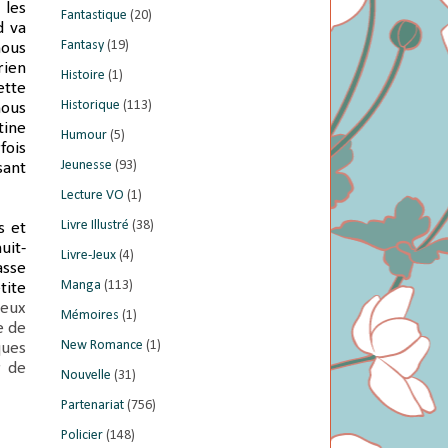
 les
Fantastique
(20)
d va
Fantasy
(19)
nous
rien
Histoire
(1)
ette
Historique
(113)
nous
tine
Humour
(5)
fois
Jeunesse
(93)
sant
Lecture VO
(1)
Livre Illustré
(38)
s et
uit-
Livre-Jeux
(4)
asse
Manga
(113)
tite
jeux
Mémoires
(1)
e de
New Romance
(1)
ques
r de
Nouvelle
(31)
Partenariat
(756)
Policier
(148)