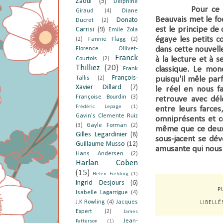
Zaoui
(5)
Delphine
Pour ce deuxiè
Giraud
(4)
Diane
Beauvais met le fo
Donato
Ducret
(2)
est le principe de
Carrisi
(9)
Emile Zola
égaye les petits 
(2)
Fannie Flagg
(2)
dans cette
nouvell
Florence Ollivet-
Franck
à la lecture et à
Courtois
(2)
Thilliez
(20)
classique. L
e mond
Frank
François-
Tallis
(2)
puisqu'il mêle parf
Xavier Dillard
(7)
le réel en nous f
Françoise Bourdin
(3)
retrouve avec dél
Frédéric Lepage
(1)
entre leurs farces
Gavin's Clemente Ruiz
omniprésents et c
(3)
Gayle Forman
(2)
même que ce deux
Gilles Legardinier
(8)
sous-jacent se dév
Guillaume Musso
(12)
amusante qui nous 
Hans Andersen
(2)
Harlan Coben
(15)
Helen Fielding
(1)
Ingrid Desjours
(6)
P
Isabelle Lagarrigue
(4)
J.K Rowling
(4)
Jacques
LIBELLÉ
Expert
(2)
James
Jean-
Patterson
(1)