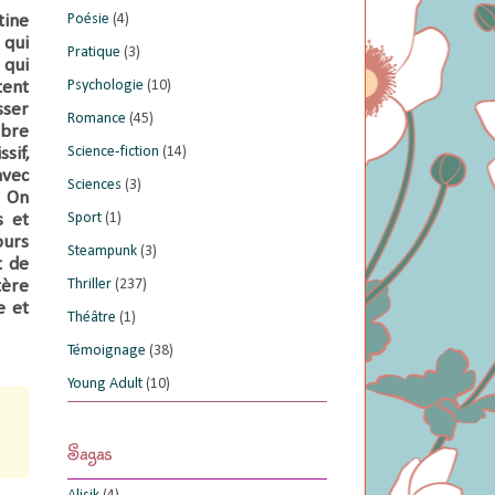
Poésie
(4)
tine
 qui
Pratique
(3)
 qui
Psychologie
(10)
tent
sser
Romance
(45)
èbre
Science-fiction
(14)
sif,
avec
Sciences
(3)
.
On
Sport
(1)
s et
ours
Steampunk
(3)
t de
Thriller
(237)
tère
e et
Théâtre
(1)
Témoignage
(38)
Young Adult
(10)
Sagas