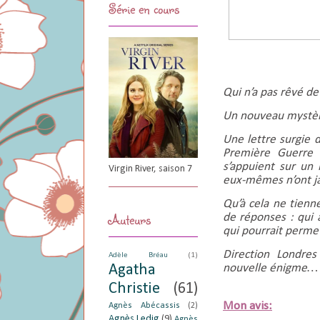
Série en cours
Qui n’a pas rêvé de
Un nouveau mystère
Une lettre surgie d
Première Guerre 
s’appuient sur un 
Virgin River, saison 7
eux-mêmes n’ont ja
Qu’à cela ne tienne
Auteurs
de réponses : qui 
qui pourrait perme
Direction Londres
Adèle Bréau
(1)
Agatha
nouvelle énigme…
Christie
(61)
Mon avis:
Agnès Abécassis
(2)
Agnès Ledig
(9)
Agnès