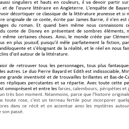
 aussi singuliers et hauts en couleurs, il va devoir partir sur
s et de l'œuvre littéraire en Angleterre. L'enquête de Bayar
voir décortiquer ce classique de la littérature jeunesse et si 
ire originale de ce conte, écrite par James Barrie, il n'en est 
ages du roman. Et quand bien même nous connaissons c
e du conte de Disney en présentant de sombres éléments, 
 même certaines choses. Ainsi, le monde créée par Clémen
s en plus jouissif, puisqu'il mêle parfaitement la fiction, par
randiloquente et s'éloignant de la réalité, et le réel en nous fai
ins d'œil autour de la littérature.
aisir de retrouver tous les personnages, tous plus fantasque
les autres. Le duo Pierre Bayard et Edith est indissociable, Min
une grande inventivité et de trouvailles brillantes et Bas-de-C
es répliques percutantes et sa répartie. Avec toute cette pe
st omniprésent et entre les
farces, calembours, péripéties et 
un très bon moment. Néanmoins, parce que l'histoire original
s toute rose, c'est un terreau fertile pour incorporer quel
res dans ce récit et on accentue ainsi les mystères autou
e son passé.