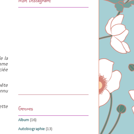
e la
omme
ciée
uête
onnu
ette
Genres
Album
(16)
Autobiographie
(13)